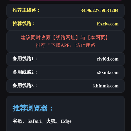
推荐主线路：
34.96.227.59:31204
推荐线路：
i9zciw.com
建议同时收藏【线路网址】与【本网页】
推荐『下载APP』 防止迷路
备用线路1：
rlvf0d.com
备用线路2：
x8xmt.com
备用线路3：
khfnmk.com
推荐浏览器：
谷歌、Safari、火狐、Edge